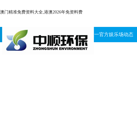
澳门精准免费资料大全,港澳2026年免资料费
首页
关于我们
金沙唯一官方娱乐场动态
企业招聘